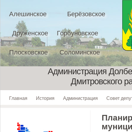
Алешинское
Берёзовское
Друженское
Горбуновское
Плосковское
Соломинское
Администрация Долбен
Дмитровского р
Главная
История
Администрация
Совет депу
Планир
муници