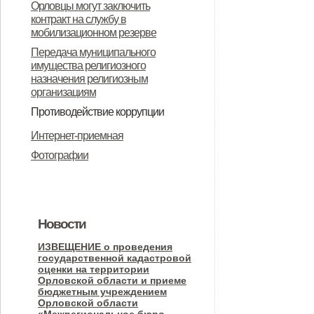
Орловцы могут заключить
Долбенкинского сельского
поселения 2023 г
контракт на службу в
поселения
мобилизационном резерве
Передача муниципального
имущества религиозного
назначения религиозным
организациям
Противодействие коррупции
Нормативные правовые и иные
Антикоррупционная экспертиза
Формы документов, связанных с
Методические материалы
Интернет-приемная
акты в сфере противодействия
противодействием коррупции, для
Фотографии
коррупции
заполнения
Новости
ИЗВЕЩЕНИЕ о проведения
государственной кадастровой
оценки на территории
Орловской области и приеме
бюджетным учреждением
Орловской области