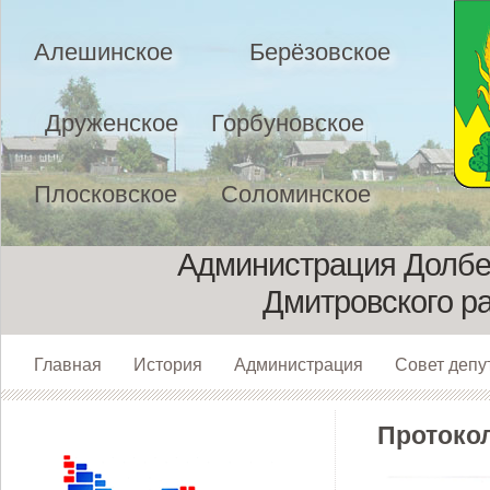
Алешинское
Берёзовское
Друженское
Горбуновское
Плосковское
Соломинское
Администрация Долбен
Дмитровского р
Главная
История
Администрация
Совет депу
Протоко