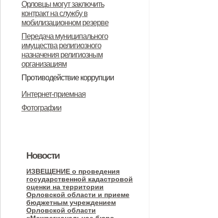
Орловцы могут заключить
Долбенкинского сельского
поселения 2023 г
контракт на службу в
поселения
мобилизационном резерве
Передача муниципального
имущества религиозного
назначения религиозным
организациям
Противодействие коррупции
Нормативные правовые и иные
Антикоррупционная экспертиза
Формы документов, связанных с
Методические материалы
Интернет-приемная
акты в сфере противодействия
противодействием коррупции, для
Фотографии
коррупции
заполнения
Новости
ИЗВЕЩЕНИЕ о проведения
государственной кадастровой
оценки на территории
Орловской области и приеме
бюджетным учреждением
Орловской области