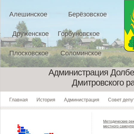
Алешинское
Берёзовское
Друженское
Горбуновское
Плосковское
Соломинское
Администрация Долбен
Дмитровского р
Главная
История
Администрация
Совет депу
Методические ре
местного самоуп