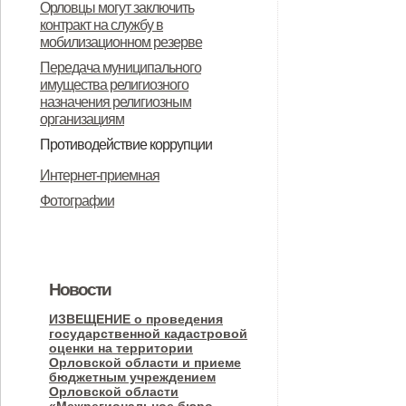
Орловцы могут заключить
Долбенкинского сельского
поселения 2023 г
контракт на службу в
поселения
мобилизационном резерве
Передача муниципального
имущества религиозного
назначения религиозным
организациям
Противодействие коррупции
Нормативные правовые и иные
Антикоррупционная экспертиза
Формы документов, связанных с
Методические материалы
Интернет-приемная
акты в сфере противодействия
противодействием коррупции, для
Фотографии
коррупции
заполнения
Новости
ИЗВЕЩЕНИЕ о проведения
государственной кадастровой
оценки на территории
Орловской области и приеме
бюджетным учреждением
Орловской области